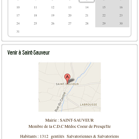
10
11
12
13
14
15
16
17
18
19
20
21
22
23
24
25
26
27
28
29
30
31
Venir
à Saint-Sauveur
Mairie : SAINT-SAUVEUR
Membre de la C.D.C Médoc Coeur de Presqu'Ile
Habitants : 1312 gentilés Salvatoriennes & Salvatoriens