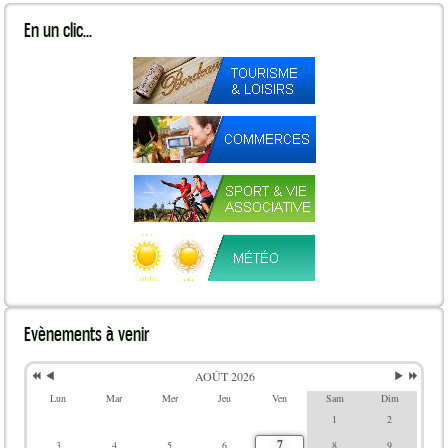
En
un clic...
Evènements
à venir
AOÛT 2026
Lun
Mar
Mer
Jeu
Ven
Sam
Dim
1
2
7
3
4
5
6
8
9