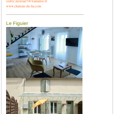
cedric.moreau7@wanadoo.fr
www.chateau-du-ha.com
-------------------------------------------------------------
Le Figuier